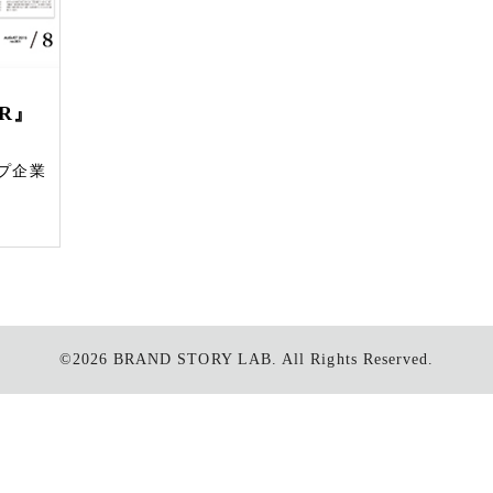
R』
プ企業
©2026
BRAND STORY LAB.
All Rights Reserved.