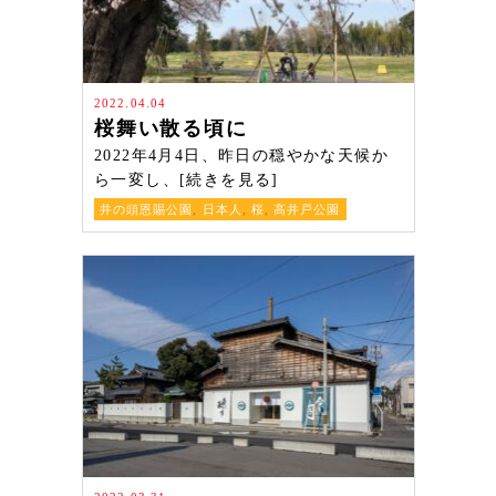
2022.04.04
桜舞い散る頃に
2022年4月4日、昨日の穏やかな天候か
ら一変し、[続きを見る]
井の頭恩賜公園
,
日本人
,
桜
,
高井戸公園