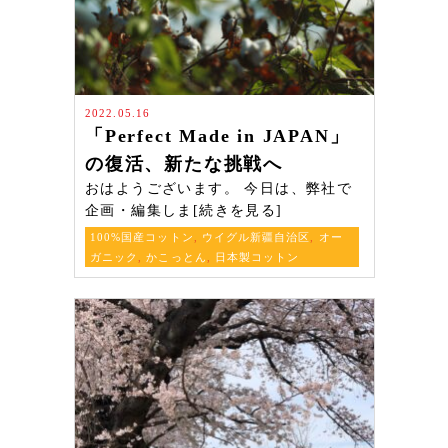
2022.05.16
「Perfect Made in JAPAN」
の復活、新たな挑戦へ
おはようございます。 今日は、弊社で
企画・編集しま[続きを見る]
100%国産コットン
,
ウイグル新疆自治区
,
オー
ガニック
,
かこっとん
,
日本製コットン