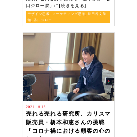
口ジロー展」に[続きを見る]
デザイン思考
,
マーケティング思考
,
世田谷文学
館
,
谷口ジロー
2021.10.16
売れる売れる研究所、カリスマ
販売員・橋本和恵さんの挑戦
「コロナ禍における顧客の心の