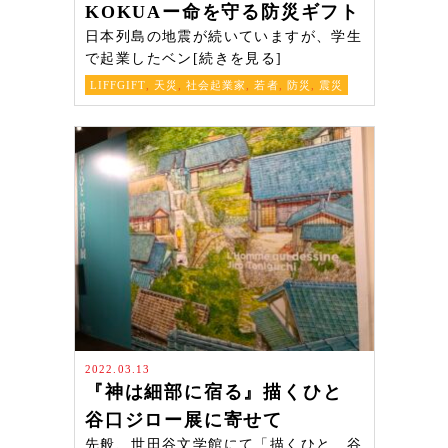
KOKUAー命を守る防災ギフト
日本列島の地震が続いていますが、学生
で起業したベン[続きを見る]
LIFFGIFT
,
天災
,
社会起業家
,
若者
,
防災
,
震災
2022.03.13
『神は細部に宿る』描くひと
谷口ジロー展に寄せて
先般、世田谷文学館にて「描くひと 谷