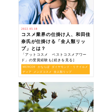
2022.05.18
コスメ業界の仕掛け人、和田佳
奈氏が仕掛ける「全人類リッ
プ」とは？
「アットコスメ ベストコスメアワー
ド」の受賞経験も[続きを見る]
MENCOS
,
かならぼ
,
ダイヤモンド・リテイルメ
ディア
,
メンズコスメ
,
全人類リップ