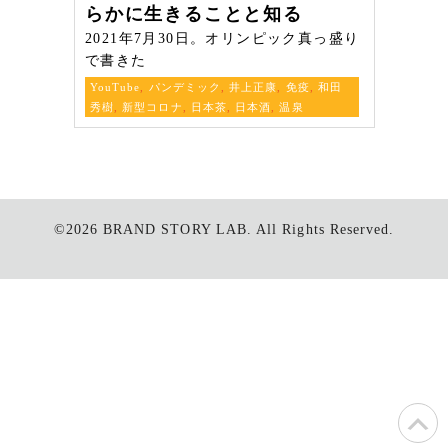
らかに生きることと知る
2021年7月30日。オリンピック真っ盛り
で書きた
YouTube
,
パンデミック
,
井上正康
,
免疫
,
和田
秀樹
,
新型コロナ
,
日本茶
,
日本酒
,
温泉
©2026
BRAND STORY LAB.
All Rights Reserved.