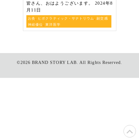
皆さん、おはようございます。 2024年8
月11日
お灸
,
ヒポクラティック・サナトリウム
,
副交感
神経優位
,
東洋医学
©2026
BRAND STORY LAB.
All Rights Reserved.