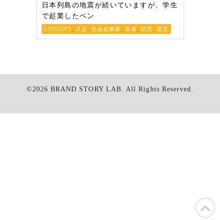
日本列島の地震が続いていますが、学生
で起業したベン
LIFFGIFT
,
天災
,
社会起業家
,
若者
,
防災
,
震災
©2026
BRAND STORY LAB.
All Rights Reserved.