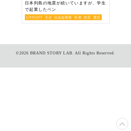
日本列島の地震が続いていますが、学生
で起業したベン
LIFFGIFT
,
天災
,
社会起業家
,
若者
,
防災
,
震災
©2026
BRAND STORY LAB.
All Rights Reserved.