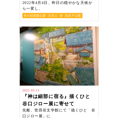
2022年4月4日、昨日の穏やかな天候か
ら一変し、
井の頭恩賜公園
,
日本人
,
桜
,
高井戸公園
2022.03.13
『神は細部に宿る』描くひと
谷口ジロー展に寄せて
先般、世田谷文学館にて「描くひと 谷
口ジロー展」に