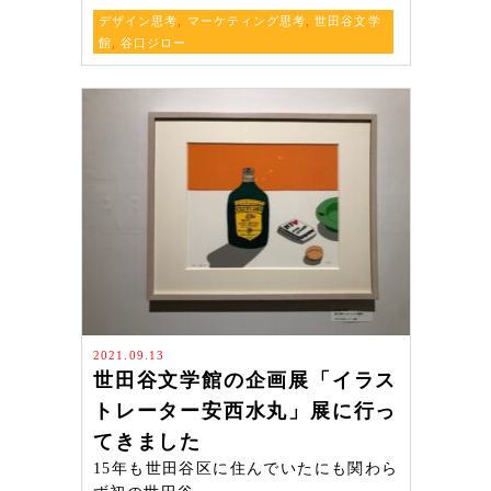
デザイン思考
,
マーケティング思考
,
世田谷文学
館
,
谷口ジロー
2021.09.13
世田谷文学館の企画展「イラス
トレーター安西水丸」展に行っ
てきました
15年も世田谷区に住んでいたにも関わら