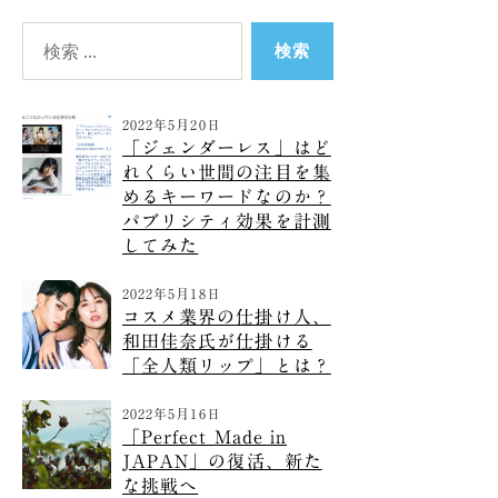
検
索
対
象:
2022年5月20日
「ジェンダーレス」はど
れくらい世間の注目を集
めるキーワードなのか？
パブリシティ効果を計測
してみた
2022年5月18日
コスメ業界の仕掛け人、
和田佳奈氏が仕掛ける
「全人類リップ」とは？
2022年5月16日
「Perfect Made in
JAPAN」の復活、新た
な挑戦へ