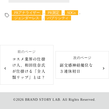
PRアナライザー
,
PR測定
,
SDGs
,
タ
ジェンダーレス
,
パブリシティ
グ
前のページ
次のページ
コスメ業界の仕掛
け人、和田佳奈氏
副交感神経優位な
が仕掛ける「全人
３連休初日
類リップ」とは？
©2026
BRAND STORY LAB.
All Rights Reserved.